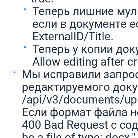
Теперь лишние мул
если в документе е
ExternalID/Title.
Теперь у копии до
Allow editing after 
Мы исправили запрос
редактируемого док
/api/v3/documents/up
Если формат файла н
400 Bad Request с соде
be a file of type: docx."