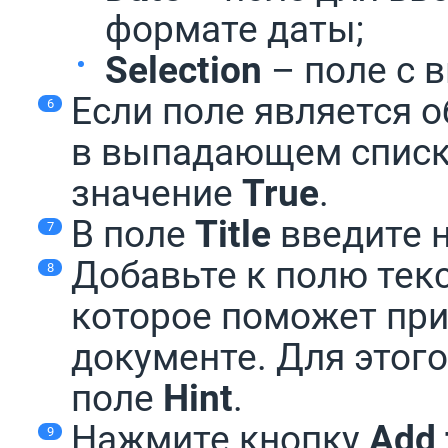
формате даты;
Selection
– поле с 
Если поле является 
в выпадающем спис
значение
True
.
В поле
Title
введите н
Добавьте к полю текс
которое поможет при
документе. Для этого
поле
Hint
.
Нажмите кнопку
Add 