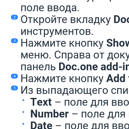
поле ввода.
Откройте вкладку
Do
инструментов.
Нажмите кнопку
Show
меню. Справа от док
панель
Doc.one add-i
Нажмите кнопку
Add 
Из выпадающего сп
Тext
– поле для вво
Number
– поле для 
Date
– поле для вво