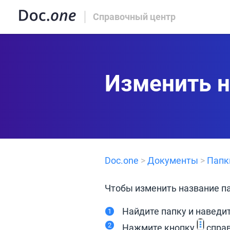
Справочный центр
Изменить н
Doc.one
>
Документы
>
Папк
Чтобы изменить название п
Найдите папку и наведит
Нажмите кнопку
справ