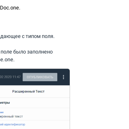
Doc.one.
адающее с типом поля.
 поле было заполнено
e.one.