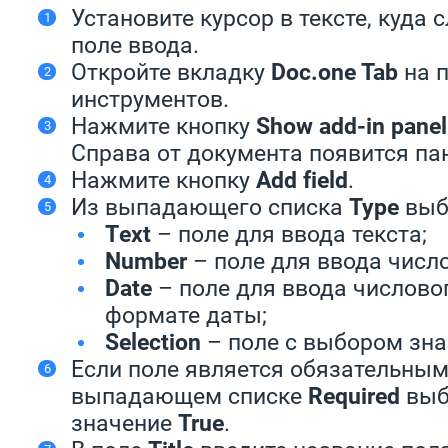
Установите курсор в тексте, куда 
поле ввода.
Откройте вкладку
Doc.one Tab
на 
инструментов.
Нажмите кнопку
Show add-in panel
Справа от документа появится п
Нажмите кнопку
Add field
.
Из выпадающего списка
Type
выбе
Тext
– поле для ввода текста;
Number
– поле для ввода число
Date
– поле для ввода числово
формате даты;
Selection
– поле с выбором зна
Если поле является обязательным
выпадающем списке
Required
выб
значение
True
.