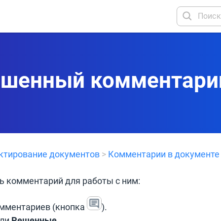
ешенный комментари
ктирование документов
>
Комментарии в документе
ь комментарий для работы с ним:
омментариев (кнопка
).
ли
Решенные
.