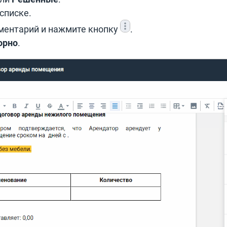
списке.
ментарий и нажмите кнопку
.
орно
.